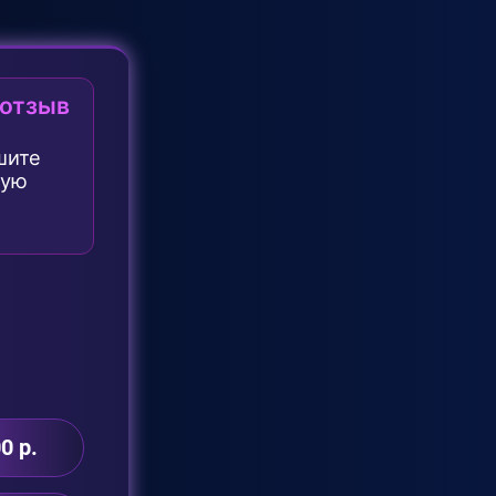
 отзыв
шите
ную
0 р.