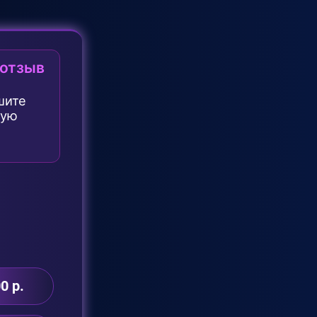
 отзыв
шите
ную
0 р.