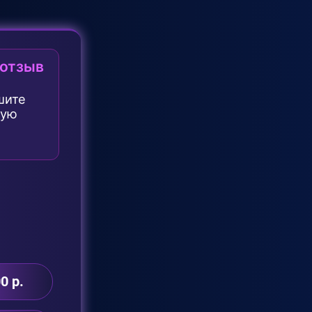
 отзыв
шите
ную
0 р.